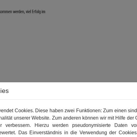
folgreiche
ies
er Zeit für die Zukunft zu
ndet Cookies. Diese haben zwei Funktionen: Zum einen sind si
alität unserer Website. Zum anderen können wir mit Hilfe der 
i
27.11.2013
er verbessern. Hierzu werden pseudonymisierte Daten vo
wertet. Das Einverständnis in die Verwendung der Cookies 