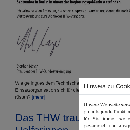
Wie gelingt es dem Technischen Hilfswerk (THW) als er
Hinweis zu Cook
Einsatzorganisation sich für die Herausforderungen unser
rüsten?
[mehr]
Unsere Webseite verwe
grundlegende Funktion
Das THW trauert um zwe
für Sie immer weit
gesammelt und ausge